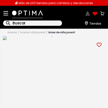
🏬 Más de 200 tiendas para cambios y devoluciones
Buscar
interior
interior niña juvenil
bóxer de niña juvenil
1
.
licencia
2
.
playeras caballero
3
.
playeras dama
4
.
spiderman
5
.
sudaderas
6
.
pantalones
7
.
polo
8
.
pantalones caballero
9
.
playera polo