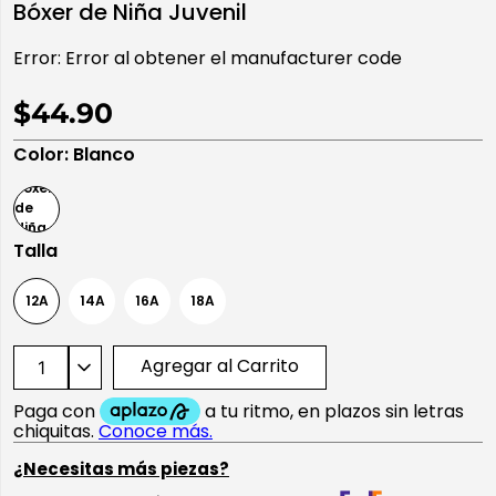
Bóxer de Niña Juvenil
10
.
playera manga larga
Error:
Error al obtener el manufacturer code
$44.90
Color
:
Blanco
Talla
12A
14A
16A
18A
Agregar al Carrito
¿Necesitas más piezas?