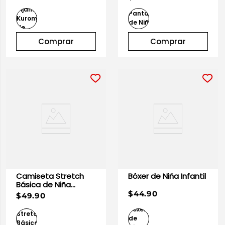
10
.
playera manga larga
Comprar
Comprar
Camiseta Stretch
Bóxer de Niña Infantil
Básica de Niña
Infantil
$44.90
$49.90