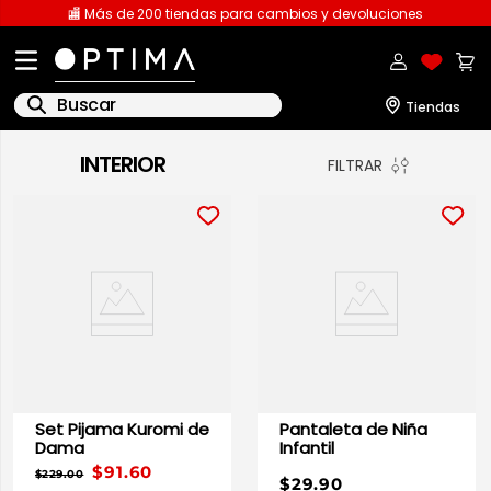
🏬 Más de 200 tiendas para cambios y devoluciones
Buscar
INTERIOR
FILTRAR
1
.
licencia
2
.
playeras caballero
3
.
playeras dama
4
.
spiderman
5
.
sudaderas
6
.
pantalones
7
.
polo
Set Pijama Kuromi de
Pantaleta de Niña
8
.
pantalones caballero
Dama
Infantil
$91.60
9
.
playera polo
$229.00
$29.90