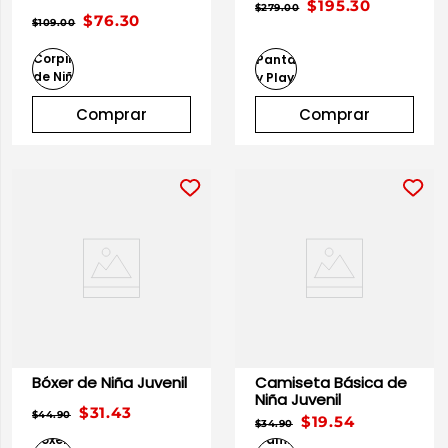
Juvenil
$195.30
$279.00
$76.30
$109.00
Comprar
Comprar
Bóxer de Niña Juvenil
Camiseta Básica de
Niña Juvenil
$31.43
$44.90
$19.54
$34.90