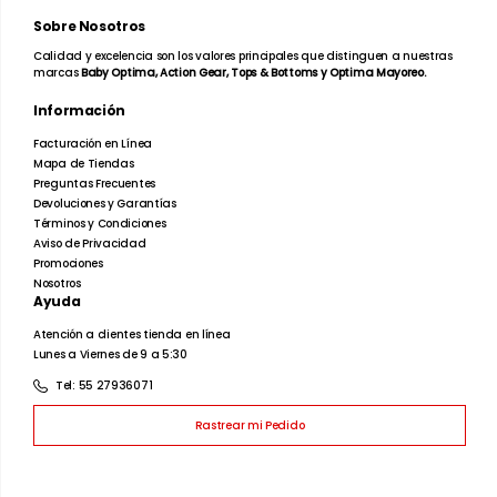
Sobre Nosotros
Calidad y excelencia son los valores principales que distinguen a nuestras
marcas
Baby Optima, Action Gear, Tops & Bottoms y Optima Mayoreo.
Información
Facturación en Línea
Mapa de Tiendas
Preguntas Frecuentes
Devoluciones y Garantías
Términos y Condiciones
Aviso de Privacidad
Promociones
Nosotros
Ayuda
Atención a clientes tienda en línea
Lunes a Viernes de 9 a 5:30
Tel: 55 27936071
Rastrear mi Pedido