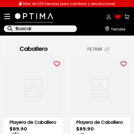
🏬 Más de 200 tiendas para cambios y devoluciones
Buscar
1
.
licencia
Caballero
FILTRAR
2
.
playeras caballero
3
.
playeras dama
4
.
spiderman
5
.
sudaderas
6
.
pantalones
7
.
polo
8
.
pantalones caballero
Playera de Caballero
Playera de Caballero
$89.90
$89.90
9
.
playera polo