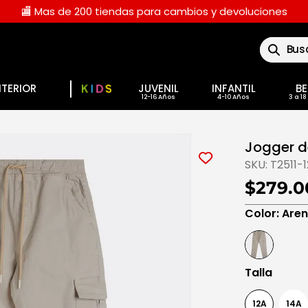
🏬 Mas de 200 tiendas para cambios y devoluciones
Buscar
NTERIOR
JUVENIL
INFANTIL
BE
Jogger d
SKU:
T2511-
$279.0
Color
:
Are
Talla
12A
14A