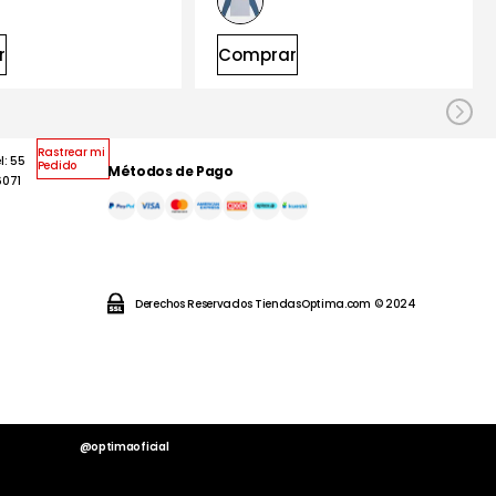
r
Comprar
Rastrear mi
l: 55
Pedido
Métodos de Pago
6071
Derechos Reservados TiendasOptima.com © 2024
@optimaoficial