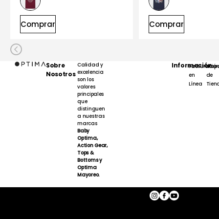
Comprar
Comprar
Sobre
Calidad y
Información
Facturación
Map
excelencia
Nosotros
en
de
son los
Línea
Tien
valores
principales
que
distinguen
a nuestras
marcas
Baby
Optima,
Action Gear,
Tops &
Bottoms y
Optima
Mayoreo.