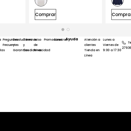
Comprar
Compra
Ayuda
a
Preguntas
Devoluciones
Términos
Aviso
Promociones
Nosotros
Atención a
Lunes a
Te
Frecuentes
y
y
de
clientes
Viernes de
2793
das
Garantías
Condiciones
Privacidad
Tienda en
9:00 a 17:30
Línea