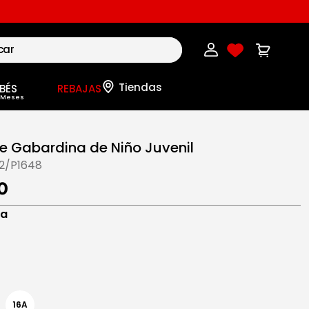
BÉS
REBAJAS
e Gabardina de Niño Juvenil
12/P1648
0
na
16A