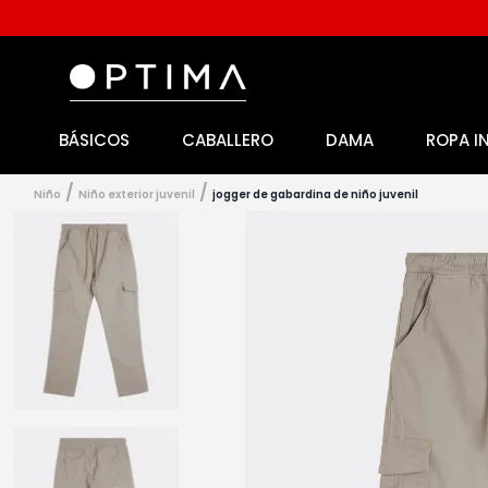
BÁSICOS
CABALLERO
DAMA
ROPA I
1
.
licencia
2
.
playeras caballero
niño
niño exterior juvenil
jogger de gabardina de niño juvenil
3
.
playeras dama
4
.
spiderman
5
.
sudaderas
6
.
pantalones
7
.
polo
8
.
pantalones caballero
9
.
playera polo