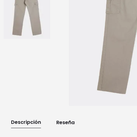
10
.
playera manga larga
Descripción
Reseña