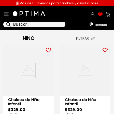
🏬 Más de 200 tiendas para cambios y devoluciones
Buscar
NIÑO
FILTRAR
1
.
licencia
2
.
playeras caballero
3
.
playeras dama
4
.
spiderman
5
.
sudaderas
6
.
pantalones
7
.
polo
Chaleco de Niño
Chaleco de Niño
8
.
pantalones caballero
Infantil
Infantil
$329.00
$329.00
9
.
playera polo