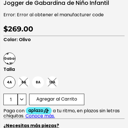
Jogger de Gabardina de Niño Infantil
10
.
playera manga larga
Error:
Error al obtener el manufacturer code
$269.00
Color
:
Olivo
Talla
4A
6A
8A
10A
Agregar al Carrito
¿Necesitas más piezas?