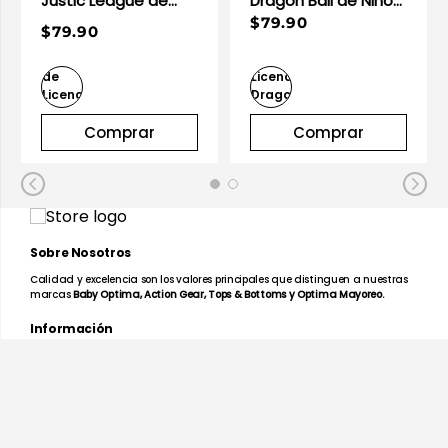
Justic League de
Dragon Ball de Niño
Niño Infantil
Infantil
$79.90
$79.90
Comprar
Comprar
Sobre Nosotros
Calidad y excelencia son los valores principales que distinguen a nuestras
marcas
Baby Optima, Action Gear, Tops & Bottoms y Optima Mayoreo.
Información
Facturación en Línea
Mapa de Tiendas
Preguntas Frecuentes
Devoluciones y Garantías
Términos y Condiciones