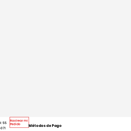
Rastrear mi
l: 55
Pedido
Métodos de Pago
6071