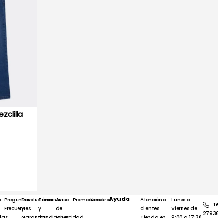
Ayuda
a
Preguntas
Devoluciones
Términos
Aviso
Promociones
Nosotros
Atención a
Lunes a
Te
Frecuentes
y
y
de
clientes
Viernes de
2793
das
Garantías
Condiciones
Privacidad
Tienda en
9:00 a 17:30