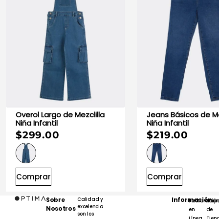
Overol Largo de Mezclilla
Jeans Básicos de Mezclilla
Niña Infantil
Niña Infantil
$299.00
$219.00
Comprar
Comprar
Sobre
Calidad y
Información
Facturación
Map
excelencia
Nosotros
en
de
son los
Línea
Tien