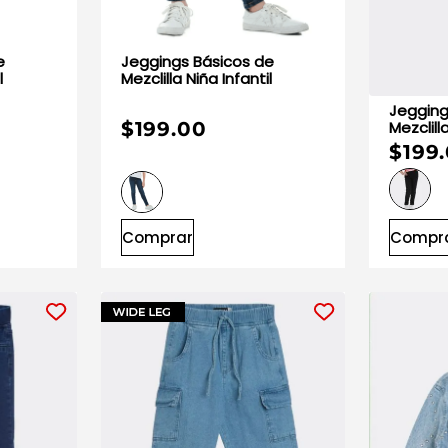
e
Jeggings Básicos de
l
Mezclilla Niña Infantil
Jegging
Mezclill
$199.00
$199
Comprar
Compr