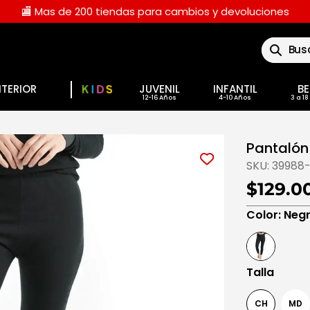
🏬 Mas de 200 tiendas para cambios y devoluciones
Buscar
NTERIOR
JUVENIL
INFANTIL
BE
Pantalón
SKU:
39988
$129.0
Color
:
Neg
Talla
CH
MD