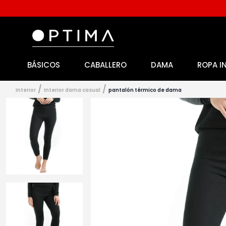
BÁSICOS
CABALLERO
DAMA
ROPA I
1
.
licencia
2
.
playeras caballero
interior
interior dama casual
pantalón térmico de dama
3
.
playeras dama
4
.
spiderman
5
.
sudaderas
6
.
pantalones
7
.
polo
8
.
pantalones caballero
9
.
playera polo