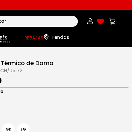
BÉS
REBAJAS
 Térmico de Dama
-CH/05172
0
ro
GD
EG