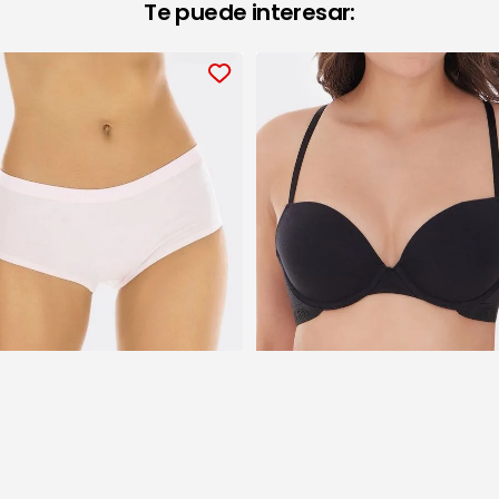
Te puede interesar:
Bóxer de Dama
Brassiere de Dama
69.90
$189.00