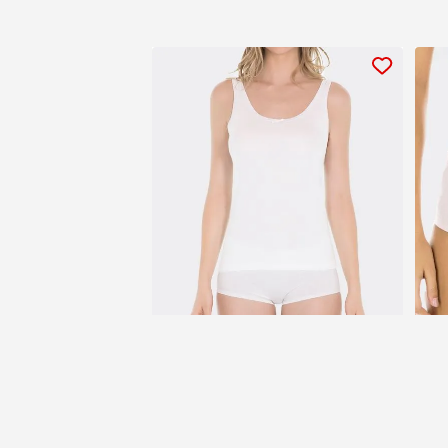
Camiseta Básica de Dama
$54.90
$