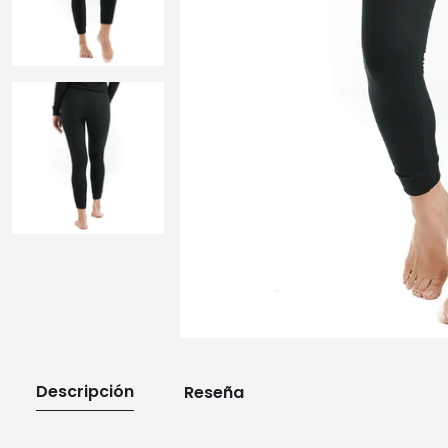
10
.
playera manga larga
Descripción
Reseña