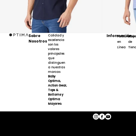
Sobre
Calidad y
Información
Facturación
Map
excelencia
Nosotros
en
de
son los
Línea
Tien
valores
principales
que
distinguen
a nuestras
marcas
Baby
Optima,
Action Gear,
Tops &
Bottoms y
Optima
Mayoreo.