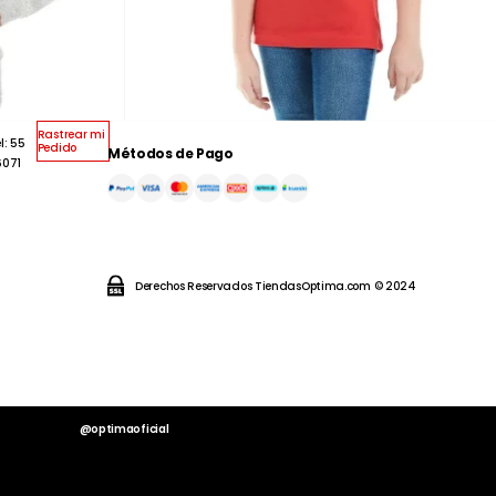
Rastrear mi
l: 55
Pedido
Métodos de Pago
6071
Derechos Reservados TiendasOptima.com © 2024
@optimaoficial