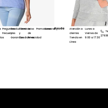
Ayuda
a
Preguntas
Devoluciones
Términos
Aviso
Promociones
Nosotros
Atención a
Lunes a
Te
Frecuentes
y
y
de
clientes
Viernes de
2793
das
Garantías
Condiciones
Privacidad
Tienda en
9:00 a 17:30
Línea