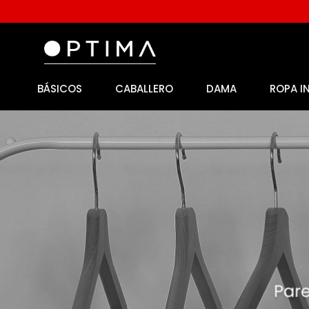
BÁSICOS
CABALLERO
DAMA
ROPA I
1
.
licencia
2
.
playeras caballero
3
.
playeras dama
4
.
spiderman
5
.
sudaderas
6
.
pantalones
7
.
polo
8
.
pantalones caballero
9
.
playera polo