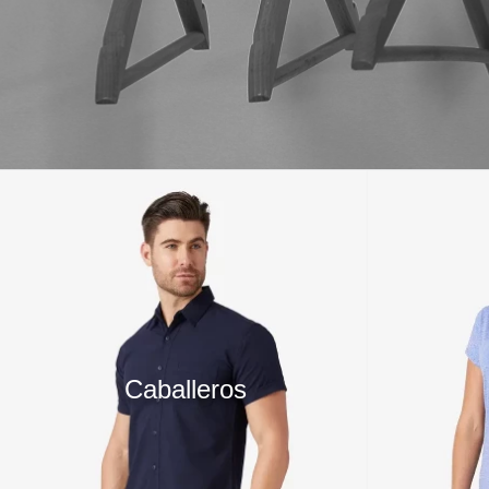
10
.
playera manga larga
Caballeros