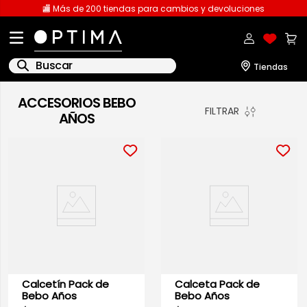
🏬 Más de 200 tiendas para cambios y devoluciones
Buscar
ACCESORIOS BEBO
1
.
licencia
FILTRAR
AÑOS
2
.
playeras caballero
3
.
playeras dama
4
.
spiderman
5
.
sudaderas
6
.
pantalones
7
.
polo
8
.
pantalones caballero
Calcetín Pack de
Calceta Pack de
Bebo Años
Bebo Años
9
.
playera polo