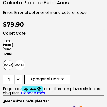
Calceta Pack de Bebo Años
10
.
playera manga larga
Error:
Error al obtener el manufacturer code
$79.90
Color
:
Café
Talla
1A-2A
2A-3A
Agregar al Carrito
¿Necesitas más piezas?