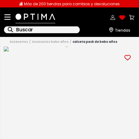
🏬 Más de 200 tiendas para cambios y devoluciones
Buscar
accesorios
accesorios bebo años
calceta pack de bebo años
1
.
licencia
2
.
playeras caballero
3
.
playeras dama
4
.
sudaderas
5
.
spiderman
6
.
pantalones
7
.
polo
8
.
pantalones caballero
9
.
playera polo