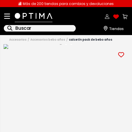
🏬 Más de 200 tiendas para cambios y devoluciones
Buscar
accesorios
accesorios bebo años
calcetín pack de bebo años
1
.
licencia
2
.
playeras caballero
3
.
playeras dama
4
.
spiderman
5
.
sudaderas
6
.
pantalones
7
.
polo
8
.
pantalones caballero
9
.
playera polo