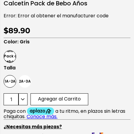
Calcetín Pack de Bebo Años
10
.
playera manga larga
Error:
Error al obtener el manufacturer code
$89.90
Color
:
Gris
Talla
1A-2A
2A-3A
Agregar al Carrito
¿Necesitas más piezas?