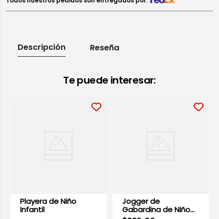
Todos nuestros pedidos son entregados por:
Descripción
Reseña
Te puede interesar:
Playera de Niño
Jogger de
Infantil
Gabardina de Niño
Infantil