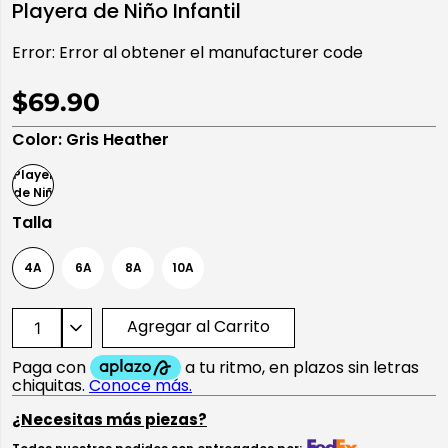
Playera de Niño Infantil
10
.
playera manga larga
Error:
Error al obtener el manufacturer code
$69.90
Color
:
Gris Heather
Talla
4A
6A
8A
10A
Agregar al Carrito
¿Necesitas más piezas?