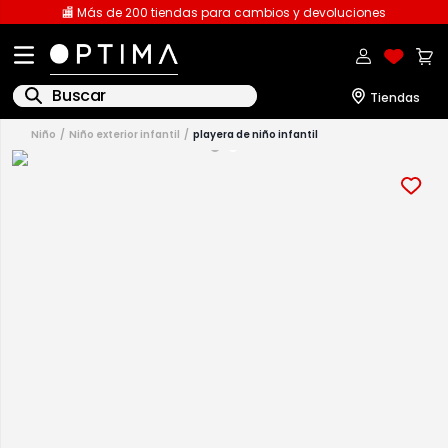
🏬 Más de 200 tiendas para cambios y devoluciones
Buscar
niño
niño exterior infantil
playera de niño infantil
1
.
licencia
2
.
playeras caballero
3
.
playeras dama
4
.
spiderman
5
.
sudaderas
6
.
pantalones
7
.
polo
8
.
pantalones caballero
9
.
playera polo