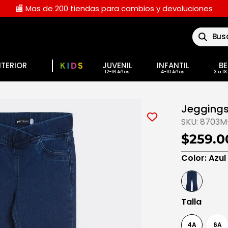
🏬 Mas de 200 tiendas para cambios y devoluciones
Buscar
NTERIOR
JUVENIL
INFANTIL
BE
Jeggings 
SKU:
8703M
$259.0
Color
:
Azul
Talla
4A
6A