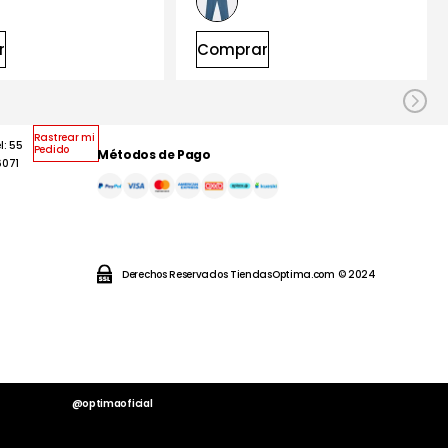
r
Comprar
Rastrear mi
l: 55
Pedido
Métodos de Pago
6071
Derechos Reservados TiendasOptima.com © 2024
@optimaoficial