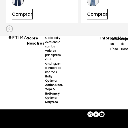
Comprar
Comprar
Sobre
Calidad y
Información
Facturación
Map
excelencia
Nosotros
en
de
son los
Línea
Tien
valores
principales
que
distinguen
a nuestras
marcas
Baby
Optima,
Action Gear,
Tops &
Bottoms y
Optima
Mayoreo.