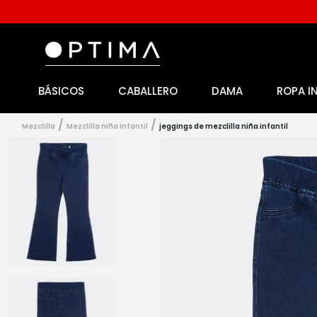
BÁSICOS
CABALLERO
DAMA
ROPA I
1
.
licencia
2
.
playeras caballero
mezclilla
mezclilla niña infantil
jeggings de mezclilla niña infantil
3
.
playeras dama
4
.
spiderman
5
.
sudaderas
6
.
pantalones
7
.
polo
8
.
pantalones caballero
9
.
playera polo