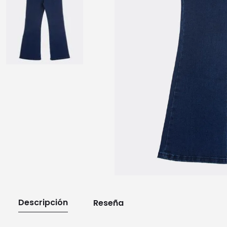
10
.
playera manga larga
Descripción
Reseña