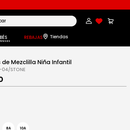
BÉS
REBAJAS
de Mezclilla Niña Infantil
-04/STONE
0
8A
10A