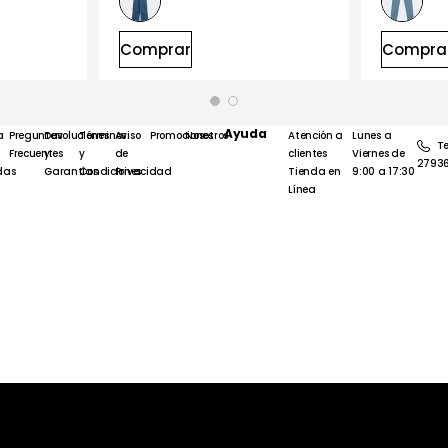
Comprar
Compra
Ayuda
a
Preguntas
Devoluciones
Términos
Aviso
Promociones
Nosotros
Atención a
Lunes a
Te
Frecuentes
y
y
de
clientes
Viernes de
2793
das
Garantías
Condiciones
Privacidad
Tienda en
9:00 a 17:30
Línea