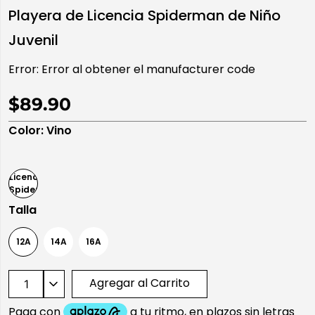
Playera de Licencia Spiderman de Niño
10
.
playera manga larga
Juvenil
Error:
Error al obtener el manufacturer code
$89.90
Color
:
Vino
Talla
12A
14A
16A
Agregar al Carrito