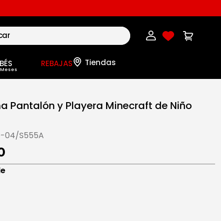
BÉS
REBAJAS
ma Pantalón y Playera Minecraft de Niño
-04/S555A
0
de