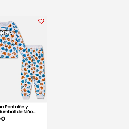
ma Pantalón y
mball de Niño
00