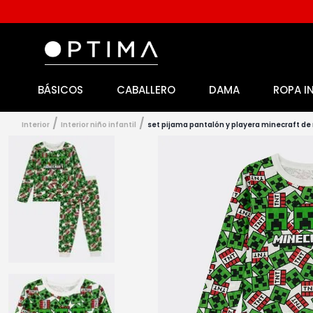
BÁSICOS
CABALLERO
DAMA
ROPA I
1
.
licencia
2
.
playeras caballero
interior
interior niño infantil
set pijama pantalón y playera minecraft de 
3
.
playeras dama
4
.
spiderman
5
.
sudaderas
6
.
pantalones
7
.
polo
8
.
pantalones caballero
9
.
playera polo