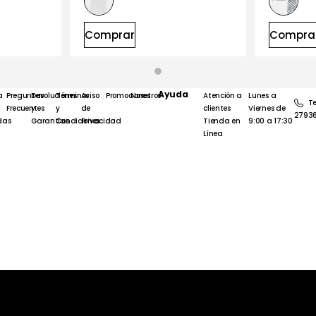
Comprar
Compra
Ayuda
a
Preguntas
Devoluciones
Términos
Aviso
Promociones
Nosotros
Atención a
Lunes a
Te
Frecuentes
y
y
de
clientes
Viernes de
2793
das
Garantías
Condiciones
Privacidad
Tienda en
9:00 a 17:30
Línea