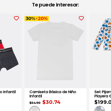
Te puede interesar:
Bóxer de Niño Infantil
Camiseta Básica de Niño
Set Pija
Infantil
Playera Gu
Infantil
$30.74
$199.
$54.90