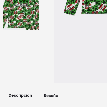
10
.
playera manga larga
Descripción
Reseña