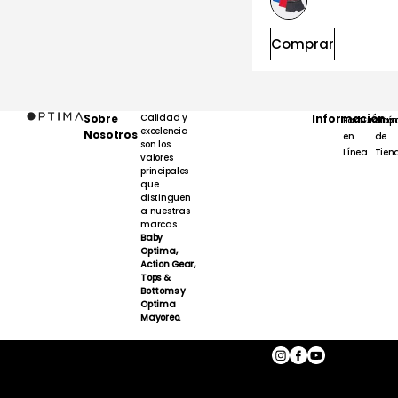
Comprar
Sobre
Calidad y
Información
Facturación
Map
excelencia
Nosotros
en
de
son los
Línea
Tien
valores
principales
que
distinguen
a nuestras
marcas
Baby
Optima,
Action Gear,
Tops &
Bottoms y
Optima
Mayoreo.