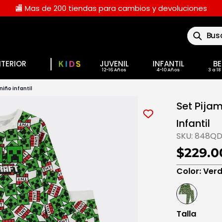
🏬 Mas de 200 tiendas para cambios y devoluciones
Buscar
NTERIOR
JUVENIL
INFANTIL
BE
niño infantil
Set Pija
Infantil
SKU:
848QD
$229.0
Color
:
Ver
Talla