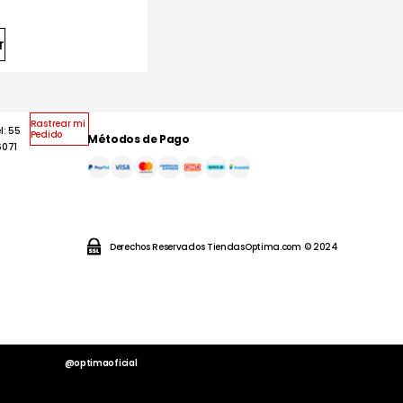
r
Rastrear mi
l: 55
Pedido
Métodos de Pago
6071
Derechos Reservados TiendasOptima.com © 2024
@optimaoficial