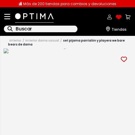
🏬 Más de 200 tiendas para cambios y devoluciones
Buscar
interior
interior dama casual
set pijama pantalón y playera we bare
bears de dama
1
.
licencia
2
.
playeras caballero
3
.
playeras dama
4
.
spiderman
5
.
sudaderas
6
.
pantalones
7
.
polo
8
.
pantalones caballero
9
.
playera polo