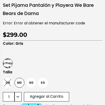
Set Pijama Pantalón y Playera We Bare
10
.
playera manga larga
Bears de Dama
Error:
Error al obtener el manufacturer code
$299.00
Color
:
Gris
Talla
CH
MD
GD
EG
Agregar al Carrito