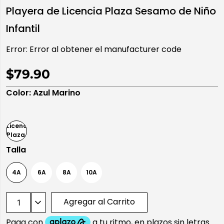
Playera de Licencia Plaza Sesamo de Niño
10
.
playera manga larga
Infantil
Error:
Error al obtener el manufacturer code
$79.90
Color
:
Azul Marino
Talla
4A
6A
8A
10A
Agregar al Carrito