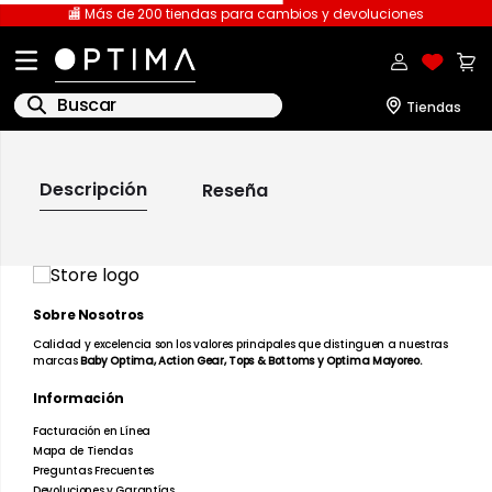
🏬 Más de 200 tiendas para cambios y devoluciones
Buscar
1
.
licencia
Descripción
Reseña
2
.
playeras caballero
3
.
playeras dama
4
.
spiderman
Sobre Nosotros
5
.
sudaderas
Calidad y excelencia son los valores principales que distinguen a nuestras
6
.
pantalones
marcas
Baby Optima, Action Gear, Tops & Bottoms y Optima Mayoreo.
7
.
polo
Información
Facturación en Línea
8
.
pantalones caballero
Mapa de Tiendas
Preguntas Frecuentes
9
.
playera polo
Devoluciones y Garantías