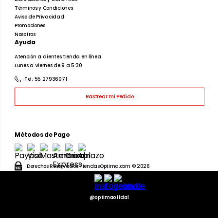
10
.
playera manga larga
Términos y Condiciones
Aviso de Privacidad
Promociones
Nosotros
Ayuda
Atención a clientes tienda en línea
Lunes a Viernes de 9 a 5:30
Tel: 55 27936071
Rastrear mi Pedido
Métodos de Pago
Derechos Reservados TiendasOptima.com © 2026
@optimaoficial