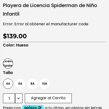
Playera de Licencia Spiderman de Niño
10
.
playera manga larga
Infantil
Error:
Error al obtener el manufacturer code
$139.00
Color
:
Hueso
Talla
4A
6A
8A
10A
Agregar al Carrito