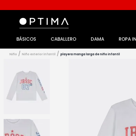
BÁSICOS
CABALLERO
DAMA
ROPA I
1
.
licencia
2
.
playeras caballero
niño
niño exterior infantil
playera manga larga de niño infantil
3
.
playeras dama
4
.
spiderman
5
.
sudaderas
6
.
pantalones
7
.
polo
8
.
pantalones caballero
9
.
playera polo