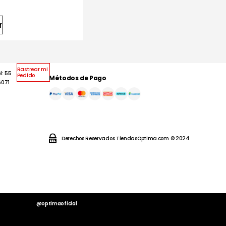
r
Rastrear mi
l: 55
Pedido
Métodos de Pago
6071
Derechos Reservados TiendasOptima.com © 2024
@optimaoficial