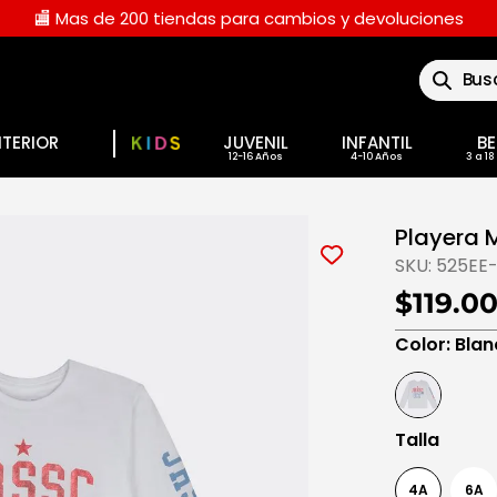
🏬 Mas de 200 tiendas para cambios y devoluciones
Buscar
NTERIOR
JUVENIL
INFANTIL
BE
Playera 
SKU:
525EE-
$119.0
Color
:
Blan
Talla
4A
6A