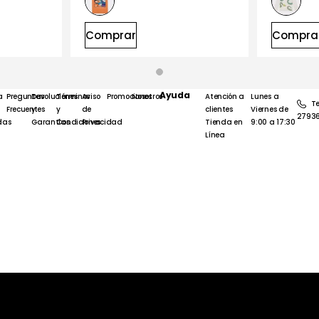
Comprar
Compra
Ayuda
a
Preguntas
Devoluciones
Términos
Aviso
Promociones
Nosotros
Atención a
Lunes a
Te
Frecuentes
y
y
de
clientes
Viernes de
2793
das
Garantías
Condiciones
Privacidad
Tienda en
9:00 a 17:30
Línea