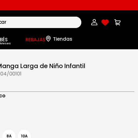
BÉS
REBAJAS
Manga Larga de Niño Infantil
04/00101
0
co
8A
10A