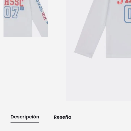
10
.
playera manga larga
Descripción
Reseña