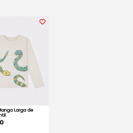
anga Larga de
til
00