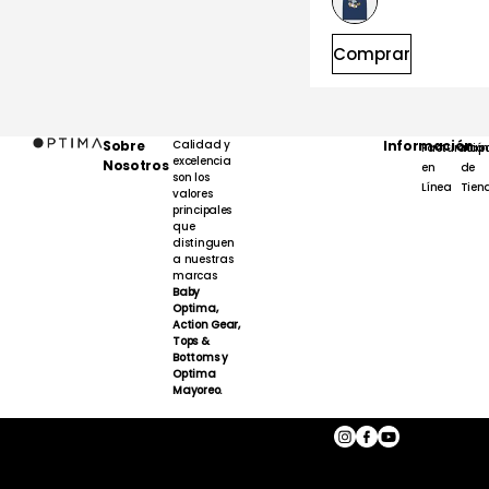
Comprar
Sobre
Calidad y
Información
Facturación
Map
excelencia
Nosotros
en
de
son los
Línea
Tien
valores
principales
que
distinguen
a nuestras
marcas
Baby
Optima,
Action Gear,
Tops &
Bottoms y
Optima
Mayoreo.