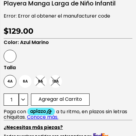
Playera Manga Larga de Niño Infantil
10
.
playera manga larga
Error:
Error al obtener el manufacturer code
$129.00
Color
:
Azul Marino
Talla
4A
6A
8A
10A
Agregar al Carrito
¿Necesitas más piezas?