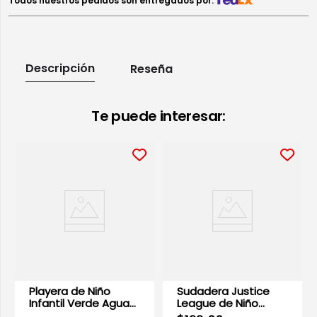
Todos nuestros pedidos son entregados por:
Descripción
Reseña
Te puede interesar:
Playera de Niño
Sudadera Justice
Infantil Verde Agua
League de Niño
Cuello Redondo |
Infantil