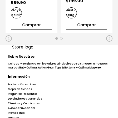
$199.00
$59.90
Optima
Comprar
Comprar
Sobre Nosotros
Calidad y excelencia son los valores principales que distinguen a nuestras
marcas
Baby Optima, Action Gear, Tops & Bottoms y Optima Mayoreo.
Información
Facturación en Línea
Mapa de Tiendas
Preguntas Frecuentes
Devoluciones y Garantías
Términos y Condiciones
Aviso de Privacidad
Promociones
Nosotros