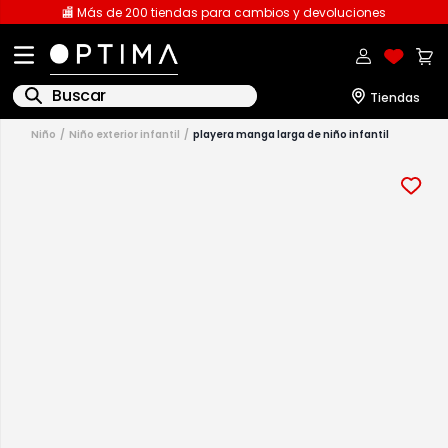
🏬 Más de 200 tiendas para cambios y devoluciones
Buscar
niño
niño exterior infantil
playera manga larga de niño infantil
1
.
licencia
2
.
playeras caballero
3
.
playeras dama
4
.
spiderman
5
.
sudaderas
6
.
pantalones
7
.
polo
8
.
pantalones caballero
9
.
playera polo