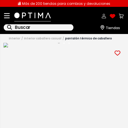
🏬 Más de 200 tiendas para cambios y devoluciones
Buscar
interior
interior caballero casual
pantalón térmico de caballero
1
.
licencia
2
.
playeras caballero
3
.
playeras dama
4
.
spiderman
5
.
sudaderas
6
.
pantalones
7
.
polo
8
.
pantalones caballero
9
.
playera polo