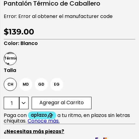
Pantalón Térmico de Caballero
10
.
playera manga larga
Error:
Error al obtener el manufacturer code
$139.00
Color
:
Blanco
Talla
CH
MD
GD
EG
Agregar al Carrito
¿Necesitas más piezas?