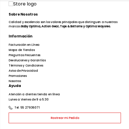
Color Negro.
Composición: 100% algodón.
Sobre Nosotros
Gris Heather: 90% algodón / 10% poliéster.
Peso de la tela: 185 g/m².
Calidad y excelencia son los valores principales que distinguen a nuestras
marcas
Baby Optima, Action Gear, Tops & Bottoms y Optima Mayoreo.
Información
La Playera de Niño Infantil Optima combina comodidad,
Facturación en Línea
resistencia y un diseño versátil para acompañar a los
Mapa de Tiendas
pequeños en sus actividades diarias durante todo el año.
Preguntas Frecuentes
Devoluciones y Garantías
Términos y Condiciones
Aviso de Privacidad
Promociones
Nosotros
Ayuda
Atención a clientes tienda en línea
Lunes a Viernes de 9 a 5:30
Tel: 55 27936071
Rastrear mi Pedido