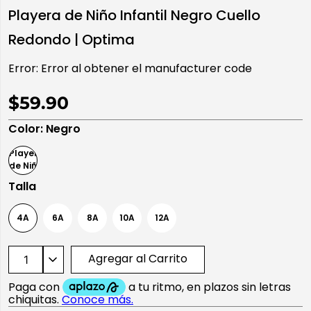
Playera de Niño Infantil Negro Cuello
10
.
playera manga larga
Redondo | Optima
Error:
Error al obtener el manufacturer code
$59.90
Color
:
Negro
Talla
4A
6A
8A
10A
12A
Agregar al Carrito