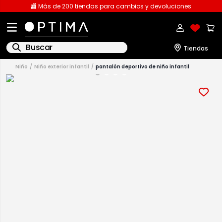
🏬 Más de 200 tiendas para cambios y devoluciones
Buscar
niño
niño exterior infantil
pantalón deportivo de niño infantil
1
.
licencia
2
.
playeras caballero
3
.
playeras dama
4
.
spiderman
5
.
sudaderas
6
.
pantalones
7
.
polo
8
.
pantalones caballero
9
.
playera polo