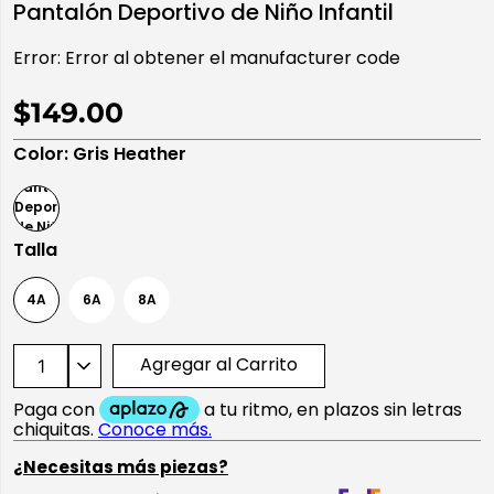
Pantalón Deportivo de Niño Infantil
10
.
playera manga larga
Error:
Error al obtener el manufacturer code
$149.00
Color
:
Gris Heather
Talla
4A
6A
8A
Agregar al Carrito
¿Necesitas más piezas?