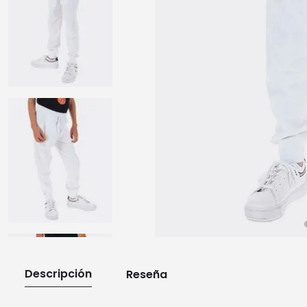
10
.
playera manga larga
Descripción
Reseña