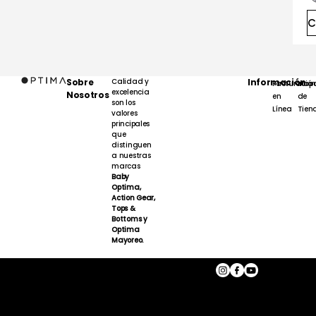
C
Sobre
Calidad y
Información
Facturación
Map
excelencia
Nosotros
en
de
son los
Línea
Tien
valores
principales
que
distinguen
a nuestras
marcas
Baby
Optima,
Action Gear,
Tops &
Bottoms y
Optima
Mayoreo.