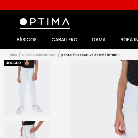
BÁSICOS
CABALLERO
DAMA
ROPA I
1
.
licencia
2
.
playeras caballero
niño
niño exterior infantil
pantalón deportivo de niño infantil
3
.
playeras dama
4
.
spiderman
5
.
sudaderas
6
.
pantalones
7
.
polo
8
.
pantalones caballero
9
.
playera polo