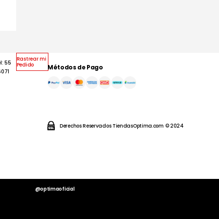
Rastrear mi
l: 55
Pedido
Métodos de Pago
6071
Derechos Reservados TiendasOptima.com © 2024
@optimaoficial