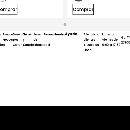
omprar
Comprar
Ayuda
a
Preguntas
Devoluciones
Términos
Aviso
Promociones
Nosotros
Atención a
Lunes a
Te
Frecuentes
y
y
de
clientes
Viernes de
2793
das
Garantías
Condiciones
Privacidad
Tienda en
9:00 a 17:30
Línea