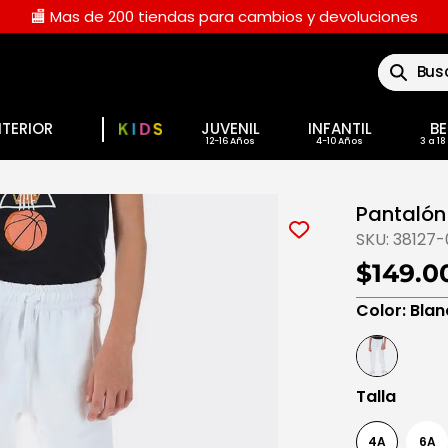
🏬 Mas de 200 tiendas para cambios y devoluciones
Buscar
NTERIOR
JUVENIL
INFANTIL
BE
Pantalón 
SKU:
38127-
$149.0
Color
:
Blan
Talla
4A
6A