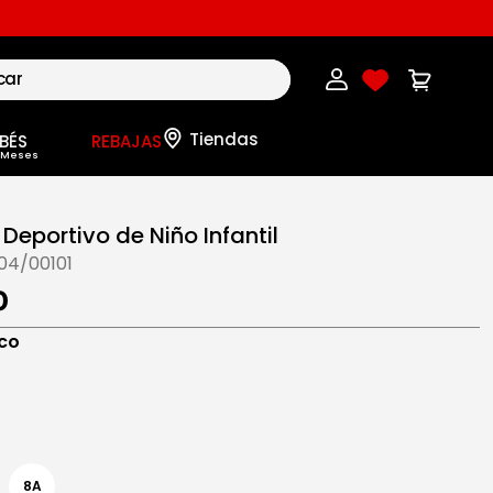
BÉS
REBAJAS
Deportivo de Niño Infantil
04/00101
0
co
8A