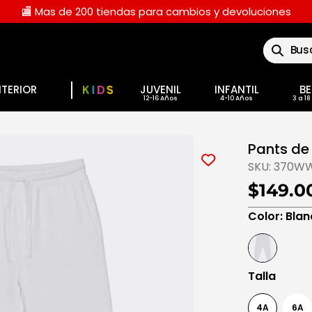
🏬 Mas de 200 tiendas para cambios y devoluciones
Buscar
NTERIOR
JUVENIL
INFANTIL
BE
Pants de 
SKU:
370WW
$149.0
Color
:
Blan
Talla
4A
6A