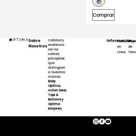
Comprar
Sobre
Calidad y
Información
Facturación
Map
excelencia
Nosotros
en
de
son los
Línea
Tien
valores
principales
que
distinguen
a nuestras
marcas
Baby
Optima,
Action Gear,
Tops &
Bottoms y
Optima
Mayoreo.