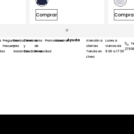
Comprar
Compra
Ayuda
a
Preguntas
Devoluciones
Términos
Aviso
Promociones
Nosotros
Atención a
Lunes a
Te
Frecuentes
y
y
de
clientes
Viernes de
2793
das
Garantías
Condiciones
Privacidad
Tienda en
9:00 a 17:30
Línea