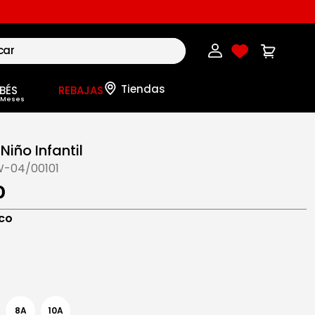
BÉS
REBAJAS
Niño Infantil
-04/00101
0
co
8A
10A