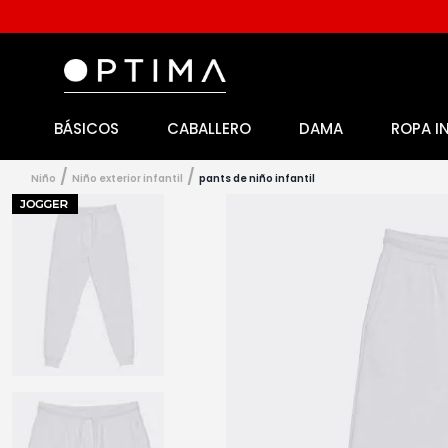
BÁSICOS
CABALLERO
DAMA
ROPA I
1
.
licencia
2
.
playeras caballero
niño
niño exterior infantil
pants de niño infantil
3
.
playeras dama
4
.
spiderman
5
.
sudaderas
6
.
pantalones
7
.
polo
8
.
pantalones caballero
9
.
playera polo