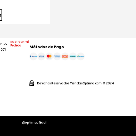
r
Rastrear mi
l: 55
Pedido
Métodos de Pago
6071
Derechos Reservados TiendasOptima.com © 2024
@optimaoficial