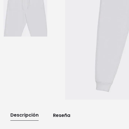
10
.
playera manga larga
Descripción
Reseña