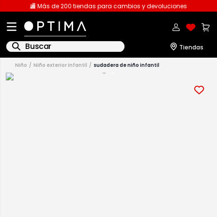
🏬 Más de 200 tiendas para cambios y devoluciones
Buscar
niño
niño exterior infantil
sudadera de niño infantil
1
.
licencia
2
.
playeras caballero
3
.
playeras dama
4
.
spiderman
5
.
sudaderas
6
.
pantalones
7
.
polo
8
.
pantalones caballero
9
.
playera polo