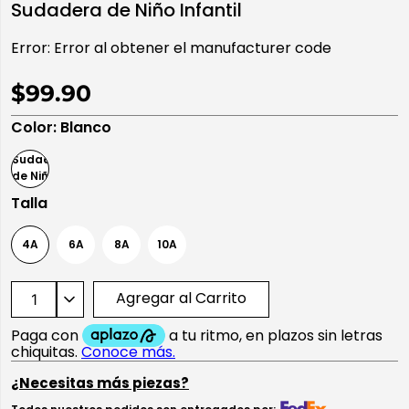
Sudadera de Niño Infantil
10
.
playera manga larga
Error:
Error al obtener el manufacturer code
$99.90
Color
:
Blanco
Talla
4A
6A
8A
10A
Agregar al Carrito
¿Necesitas más piezas?