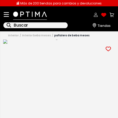
🏬 Más de 200 tiendas para cambios y devoluciones
Buscar
interior
interior beba meses
pañalero de beba meses
1
.
licencia
2
.
playeras caballero
3
.
playeras dama
4
.
spiderman
5
.
sudaderas
6
.
pantalones
7
.
polo
8
.
pantalones caballero
9
.
playera polo