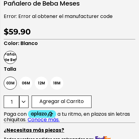
Pañalero de Beba Meses
10
.
playera manga larga
Error:
Error al obtener el manufacturer code
$59.90
Color
:
Blanco
Talla
03M
06M
12M
18M
Agregar al Carrito
¿Necesitas más piezas?