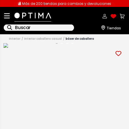
🏬 Más de 200 tiendas para cambios y devoluciones
Buscar
interior
interior caballero casual
bóxer de caballero
1
.
licencia
2
.
playeras caballero
3
.
playeras dama
4
.
spiderman
5
.
sudaderas
6
.
pantalones
7
.
polo
8
.
pantalones caballero
9
.
playera polo