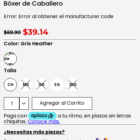
Bóxer de Caballero
10
.
playera manga larga
Error:
Error al obtener el manufacturer code
$39.14
$69.90
Color
:
Gris Heather
Talla
CH
MD
GD
EG
2EG
Agregar al Carrito
¿Necesitas más piezas?