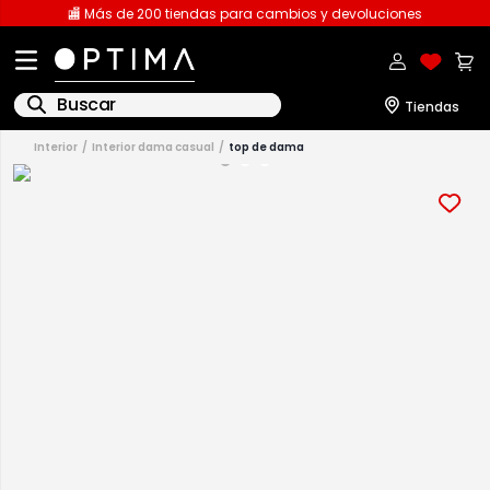
🏬 Más de 200 tiendas para cambios y devoluciones
Buscar
interior
interior dama casual
top de dama
1
.
licencia
2
.
playeras caballero
3
.
playeras dama
4
.
sudaderas
5
.
spiderman
6
.
pantalones
7
.
polo
8
.
pantalones caballero
9
.
playera polo