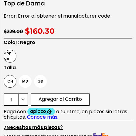
Top de Dama
10
.
playera manga larga
Error:
Error al obtener el manufacturer code
$160.30
$229.00
Color
:
Negro
Talla
CH
MD
GD
Agregar al Carrito
¿Necesitas más piezas?