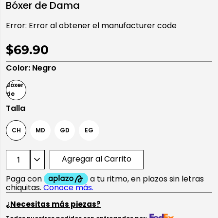
Bóxer de Dama
10
.
playera manga larga
Error:
Error al obtener el manufacturer code
$69.90
Color
:
Negro
Talla
CH
MD
GD
EG
Agregar al Carrito
¿Necesitas más piezas?