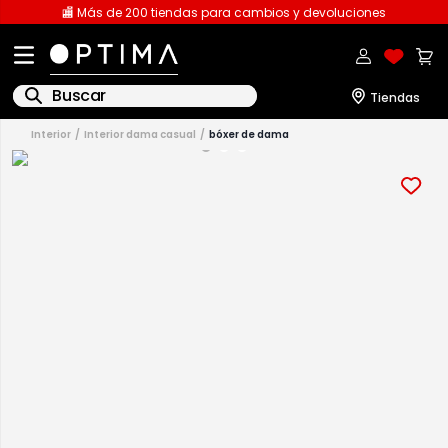
🏬 Más de 200 tiendas para cambios y devoluciones
Buscar
interior
interior dama casual
bóxer de dama
1
.
licencia
2
.
playeras caballero
3
.
playeras dama
4
.
spiderman
5
.
sudaderas
6
.
pantalones
7
.
polo
8
.
pantalones caballero
9
.
playera polo