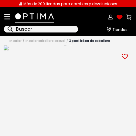
🏬 Más de 200 tiendas para cambios y devoluciones
Buscar
interior
interior caballero casual
3 pack bóxer de caballero
1
.
licencia
2
.
playeras caballero
3
.
playeras dama
4
.
spiderman
5
.
sudaderas
6
.
pantalones
7
.
polo
8
.
pantalones caballero
9
.
playera polo