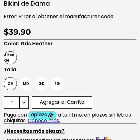
Bikini de Dama
10
.
playera manga larga
Error:
Error al obtener el manufacturer code
$39.90
Color
:
Gris Heather
Talla
CH
MD
GD
EG
Agregar al Carrito
¿Necesitas más piezas?