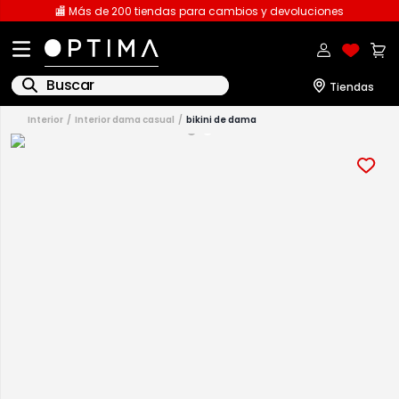
🏬 Más de 200 tiendas para cambios y devoluciones
Buscar
interior
interior dama casual
bikini de dama
1
.
licencia
2
.
playeras caballero
3
.
playeras dama
4
.
spiderman
5
.
sudaderas
6
.
pantalones
7
.
polo
8
.
pantalones caballero
9
.
playera polo