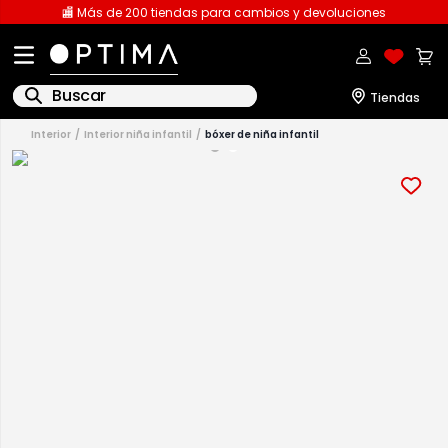
🏬 Más de 200 tiendas para cambios y devoluciones
Buscar
interior
interior niña infantil
bóxer de niña infantil
1
.
licencia
2
.
playeras caballero
3
.
playeras dama
4
.
spiderman
5
.
sudaderas
6
.
pantalones
7
.
polo
8
.
pantalones caballero
9
.
playera polo