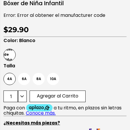
Bóxer de Niña Infantil
10
.
playera manga larga
Error:
Error al obtener el manufacturer code
$29.90
Color
:
Blanco
Talla
4A
6A
8A
10A
Agregar al Carrito
¿Necesitas más piezas?