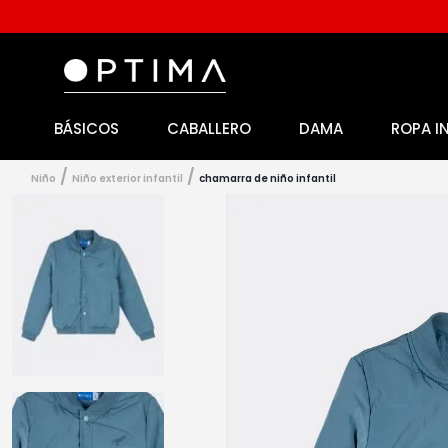
BÁSICOS
CABALLERO
DAMA
ROPA I
1
.
licencia
2
.
playeras caballero
niño
niño exterior infantil
chamarra de niño infantil
3
.
playeras dama
4
.
spiderman
5
.
sudaderas
6
.
pantalones
7
.
polo
8
.
pantalones caballero
9
.
playera polo