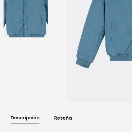
10
.
playera manga larga
Descripción
Reseña