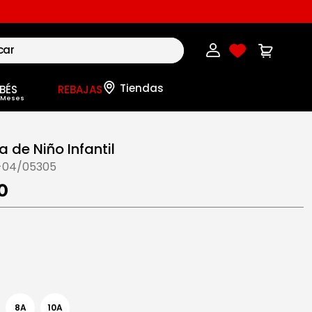
BÉS
REBAJAS
 de Niño Infantil
-04/05305
0
8A
10A