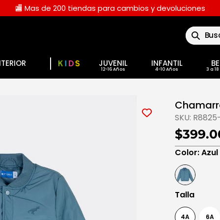
🏬 Mas de 200 tiendas para cambios y devoluciones
Buscar
NTERIOR
JUVENIL
INFANTIL
BE
Chamarra
SKU:
R8825
$399.0
Color
:
Azul
Talla
4A
6A