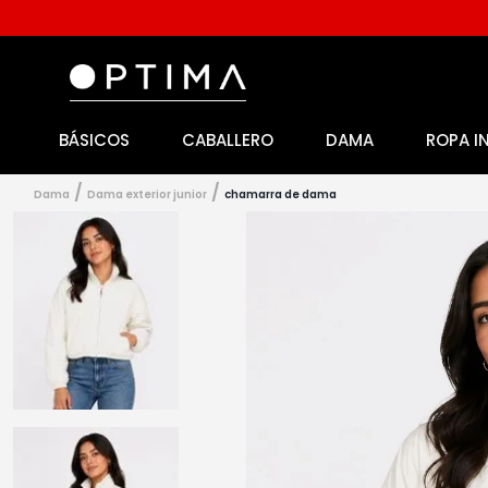
BÁSICOS
CABALLERO
DAMA
ROPA I
1
.
licencia
2
.
playeras caballero
dama
dama exterior junior
chamarra de dama
3
.
playeras dama
4
.
spiderman
5
.
sudaderas
6
.
pantalones
7
.
polo
8
.
pantalones caballero
9
.
playera polo