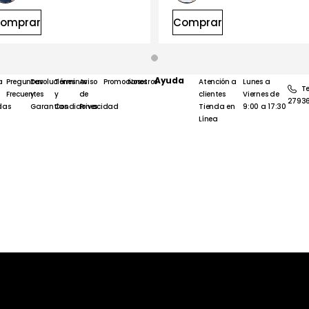
omprar
Comprar
Ayuda
a
Preguntas
Devoluciones
Términos
Aviso
Promociones
Nosotros
Atención a
Lunes a
Te
Frecuentes
y
y
de
clientes
Viernes de
2793
das
Garantías
Condiciones
Privacidad
Tienda en
9:00 a 17:30
Línea