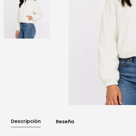
10
.
playera manga larga
Descripción
Reseña