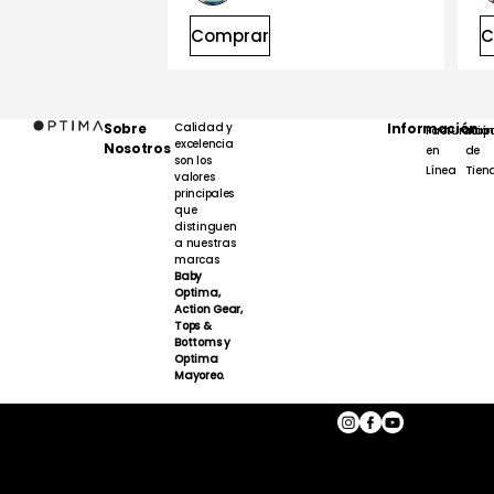
Comprar
C
Sobre
Calidad y
Información
Facturación
Map
excelencia
Nosotros
en
de
son los
Línea
Tien
valores
principales
que
distinguen
a nuestras
marcas
Baby
Optima,
Action Gear,
Tops &
Bottoms y
Optima
Mayoreo.