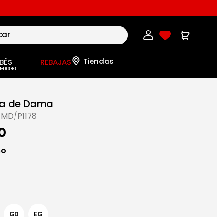
BÉS
REBAJAS
a de Dama
-MD/P1178
0
so
GD
EG