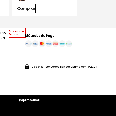
Comprar
Rastrear mi
l: 55
Pedido
Métodos de Pago
6071
Derechos Reservados TiendasOptima.com © 2024
@optimaoficial