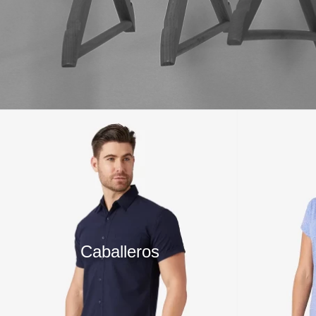
10
.
playera manga larga
Caballeros