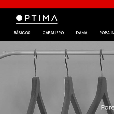
BÁSICOS
CABALLERO
DAMA
ROPA I
1
.
licencia
2
.
playeras caballero
3
.
playeras dama
4
.
spiderman
5
.
sudaderas
6
.
pantalones
7
.
polo
8
.
pantalones caballero
9
.
playera polo