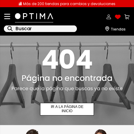
🏬 Más de 200 tiendas para cambios y devoluciones
Buscar
1
.
licencia
2
.
playeras caballero
3
.
playeras dama
4
.
spiderman
5
.
sudaderas
6
.
pantalones
IR A LA PÁGINA DE
7
.
polo
INICIO
8
.
pantalones caballero
9
.
playera polo