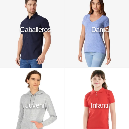
10
.
playera manga larga
Caballeros
Dama
Juvenil
Infantil