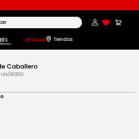
BÉS
REBAJAS
de Caballero
-UN/90810
ro