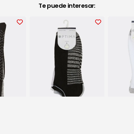
Te puede interesar:
ta Pack de Caballero
Calcetín Pack Deportivo de
Caballero
$99.9
$99.90