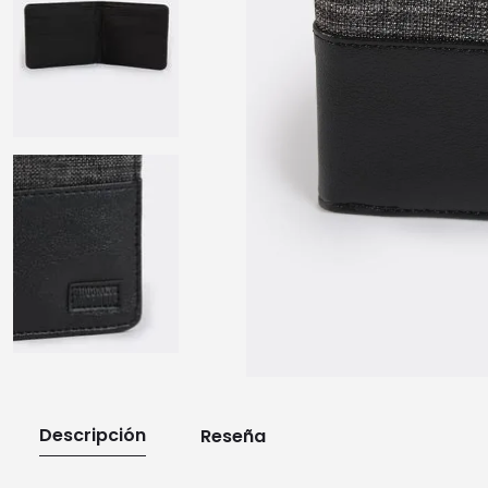
10
.
playera manga larga
Descripción
Reseña