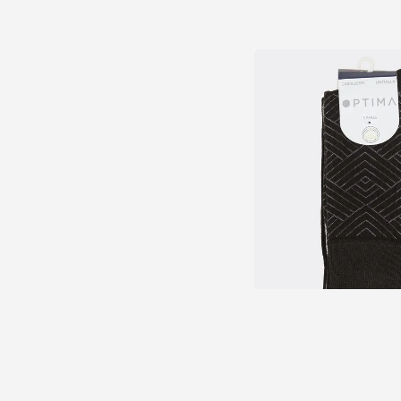
Calce
$99.90