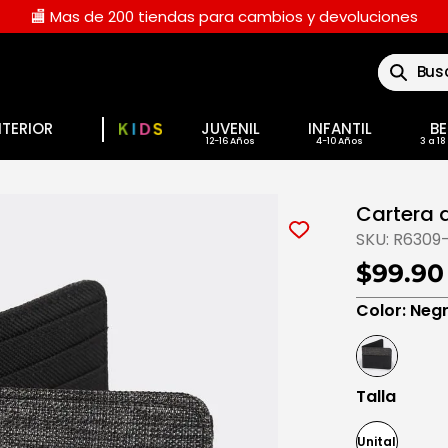
🏬 Mas de 200 tiendas para cambios y devoluciones
Buscar
NTERIOR
JUVENIL
INFANTIL
BE
Cartera 
SKU:
R6309
$99.90
Color
:
Neg
Talla
Unitalla