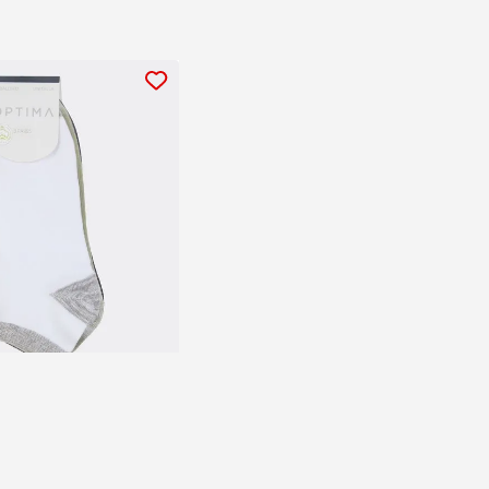
Calcetín Pack de Caballero
0