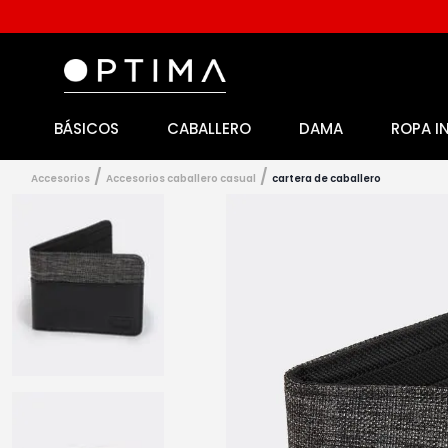
BÁSICOS
CABALLERO
DAMA
ROPA I
1
.
licencia
2
.
playeras caballero
accesorios
accesorios caballero casual
cartera de caballero
3
.
playeras dama
4
.
spiderman
5
.
sudaderas
6
.
pantalones
7
.
polo
8
.
pantalones caballero
9
.
playera polo