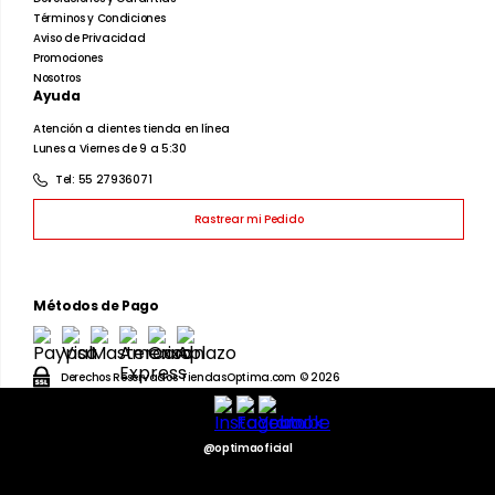
10
.
playera manga larga
Términos y Condiciones
Aviso de Privacidad
Promociones
Nosotros
Ayuda
Atención a clientes tienda en línea
Lunes a Viernes de 9 a 5:30
Tel: 55 27936071
Rastrear mi Pedido
Métodos de Pago
Derechos Reservados TiendasOptima.com © 2026
@optimaoficial