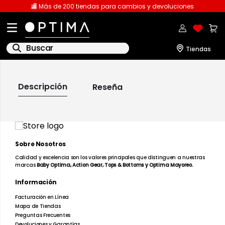
🏬 Más de 200 tiendas para cambios y devoluciones
Buscar
1
.
licencia
Descripción
Reseña
2
.
playeras caballero
3
.
playeras dama
4
.
spiderman
Sobre Nosotros
5
.
sudaderas
Calidad y excelencia son los valores principales que distinguen a nuestras
6
.
pantalones
marcas
Baby Optima, Action Gear, Tops & Bottoms y Optima Mayoreo.
7
.
polo
Información
Facturación en Línea
8
.
pantalones caballero
Mapa de Tiendas
Preguntas Frecuentes
9
.
playera polo
Devoluciones y Garantías