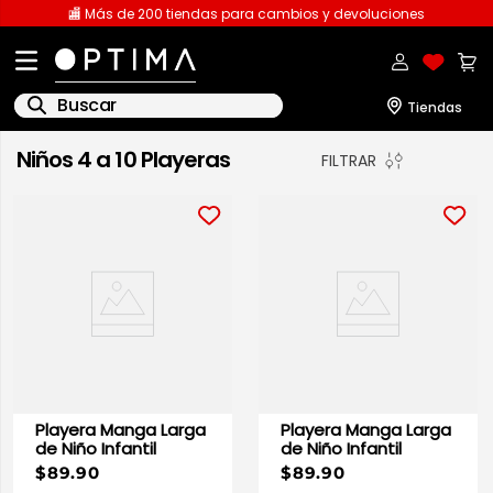
🏬 Más de 200 tiendas para cambios y devoluciones
Buscar
Niños 4 a 10 Playeras
FILTRAR
1
.
licencia
2
.
playeras caballero
3
.
playeras dama
4
.
spiderman
5
.
sudaderas
6
.
pantalones
7
.
polo
Playera Manga Larga
Playera Manga Larga
8
.
pantalones caballero
de Niño Infantil
de Niño Infantil
$89.90
$89.90
9
.
playera polo