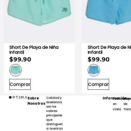
10
.
playera manga larga
Short De Playa de Niña
Short De Playa de Niña
Infantil
Infantil
$99.90
$99.90
Comprar
Comprar
Sobre
Calidad y
Información
Facturación
Map
excelencia
Nosotros
en
de
son los
Línea
Tien
valores
principales
que
distinguen
a nuestras