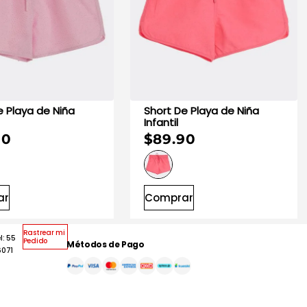
aya de Niña
Short De Playa de Niña
Infantil
90
$89.90
ar
Comprar
Rastrear mi
l: 55
Pedido
Métodos de Pago
6071