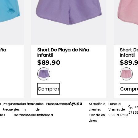
Short De Playa de Niña
Short De Pl
Infantil
Infantil
$89.90
$89.
Comprar
Compr
Ayuda
a
Preguntas
Devoluciones
Términos
Aviso
Promociones
Nosotros
Atención a
Lunes a
Te
Frecuentes
y
y
de
clientes
Viernes de
2793
das
Garantías
Condiciones
Privacidad
Tienda en
9:00 a 17:30
Línea