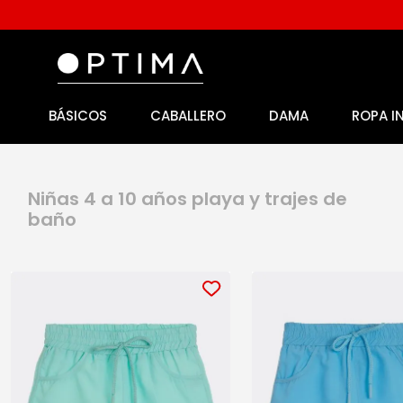
BÁSICOS
CABALLERO
DAMA
ROPA I
1
.
licencia
2
.
playeras caballero
3
.
playeras dama
niñas 4 a 10 años playa y trajes de
baño
4
.
spiderman
5
.
sudaderas
6
.
pantalones
7
.
polo
8
.
pantalones caballero
9
.
playera polo