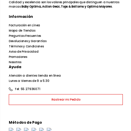
Calidad y excelencia son los valores principales que distinguen a nuestras
marcas
Baby Optima, Action Gear, Tops & Bottoms y Optima Mayoreo.
Información
Facturación en Línea
Mapa de Tiendas
Preguntas Frecuentes
Devoluciones y Garantías
Términos y Condiciones
Aviso de Privacidad
Promociones
Nosotros
Ayuda
Atención a clientes tienda en línea
Lunes a Viernes de 9 a 5:30
Tel: 55 27936071
Rastrear mi Pedido
Métodos de Pago