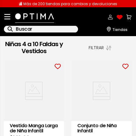
🏬 Más de 200 tiendas para cambios y devoluciones
Buscar
Niñas 4 a 10 Faldas y
1
.
licencia
FILTRAR
Vestidos
2
.
playeras caballero
3
.
playeras dama
4
.
spiderman
5
.
sudaderas
6
.
pantalones
7
.
polo
8
.
pantalones caballero
Vestido Manga Larga
Conjunto de Niña
de Niña Infantil
Infantil
9
.
playera polo