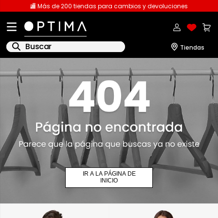
🏬 Más de 200 tiendas para cambios y devoluciones
Buscar
1
.
licencia
2
.
playeras caballero
3
.
playeras dama
4
.
spiderman
5
.
sudaderas
6
.
pantalones
IR A LA PÁGINA DE
7
.
polo
INICIO
8
.
pantalones caballero
9
.
playera polo