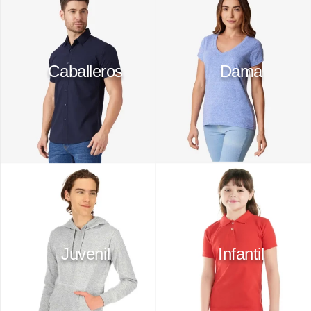
10
.
playera manga larga
Caballeros
Dama
Juvenil
Infantil