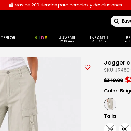
🏬 Mas de 200 tiendas para cambios y devoluciones
Buscar
NTERIOR
JUVENIL
INFANTIL
BE
Jogger 
SKU:
JR480
$
$349.00
Color
:
Beig
Talla
CH
MD