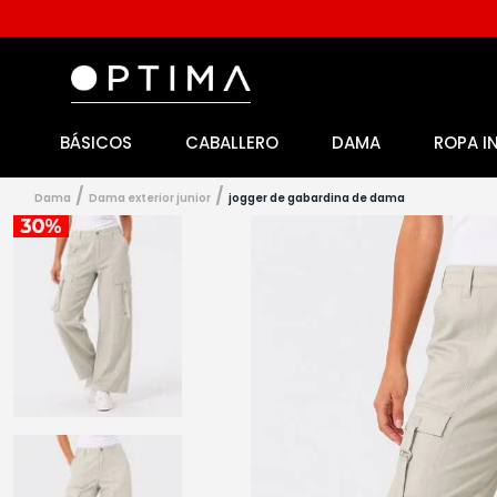
BÁSICOS
CABALLERO
DAMA
ROPA I
1
.
licencia
2
.
playeras caballero
dama
dama exterior junior
jogger de gabardina de dama
3
.
playeras dama
4
.
spiderman
5
.
sudaderas
6
.
pantalones
7
.
polo
8
.
pantalones caballero
9
.
playera polo