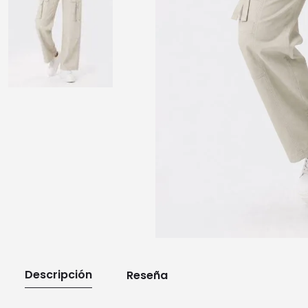
10
.
playera manga larga
Descripción
Reseña