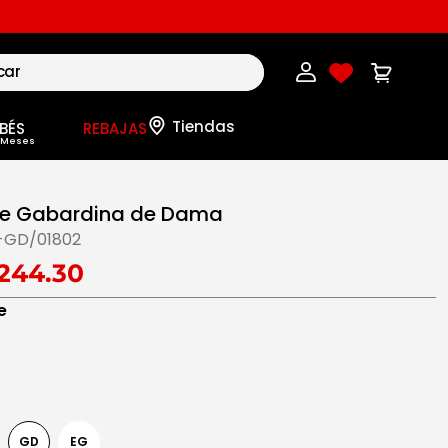
BÉS
REBAJAS
de Gabardina de Dama
-GD/01802
244.30
e
GD
EG