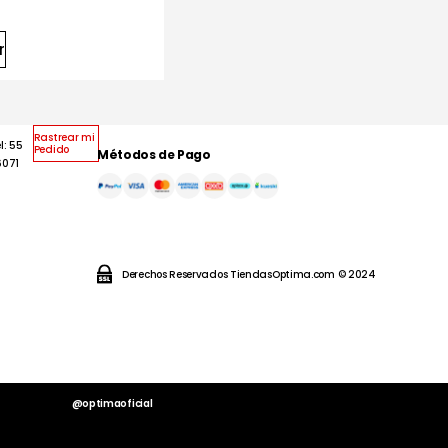
r
Rastrear mi
l: 55
Pedido
Métodos de Pago
6071
Derechos Reservados TiendasOptima.com © 2024
@optimaoficial