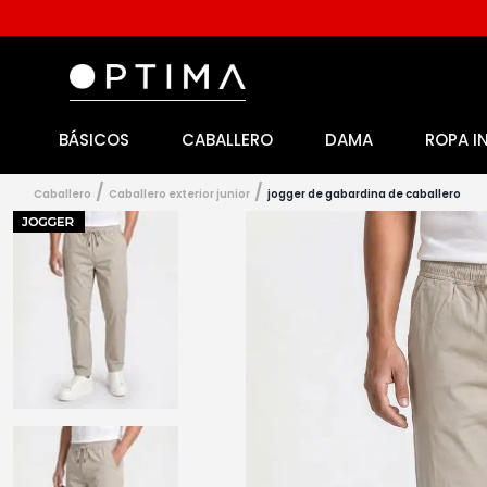
BÁSICOS
CABALLERO
DAMA
ROPA I
1
.
licencia
2
.
playeras caballero
caballero
caballero exterior junior
jogger de gabardina de caballero
3
.
playeras dama
4
.
spiderman
5
.
sudaderas
6
.
pantalones
7
.
polo
8
.
pantalones caballero
9
.
playera polo