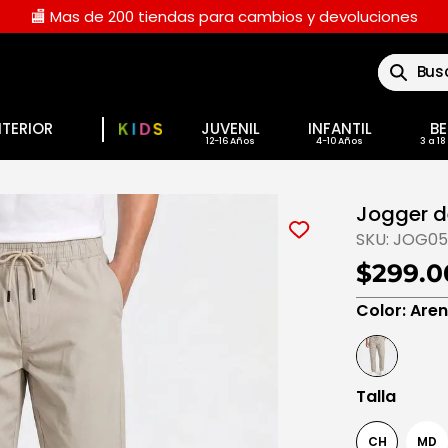
🏬 Mas de 200 tiendas para cambios y devoluciones
Buscar
NTERIOR
JUVENIL
INFANTIL
BE
Jogger d
SKU:
JOG05
$299.0
Color
:
Are
Talla
CH
MD