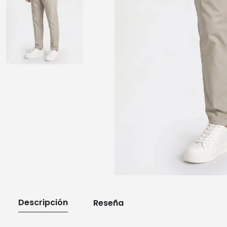
10
.
playera manga larga
Descripción
Reseña