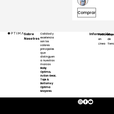
Comprar
Sobre
Calidad y
Información
Facturación
Map
excelencia
Nosotros
en
de
son los
Línea
Tien
valores
principales
que
distinguen
a nuestras
marcas
Baby
Optima,
Action Gear,
Tops &
Bottoms y
Optima
Mayoreo.