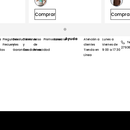
Comprar
Compra
Ayuda
a
Preguntas
Devoluciones
Términos
Aviso
Promociones
Nosotros
Atención a
Lunes a
Te
Frecuentes
y
y
de
clientes
Viernes de
2793
das
Garantías
Condiciones
Privacidad
Tienda en
9:00 a 17:30
Línea