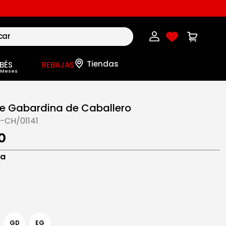
BÉS
REBAJAS
e Gabardina de Caballero
-CH/01141
0
na
GD
EG