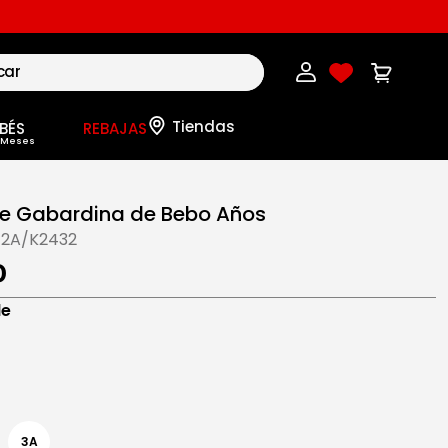
BÉS
REBAJAS
e Gabardina de Bebo Años
-2A/K2432
0
de
3A