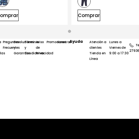
omprar
Comprar
Ayuda
a
Preguntas
Devoluciones
Términos
Aviso
Promociones
Nosotros
Atención a
Lunes a
Te
Frecuentes
y
y
de
clientes
Viernes de
2793
das
Garantías
Condiciones
Privacidad
Tienda en
9:00 a 17:30
Línea