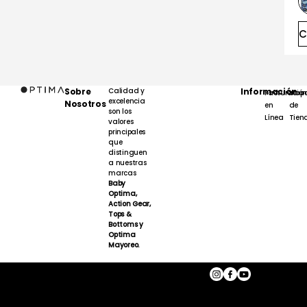
C
Sobre
Calidad y
Información
Facturación
Map
excelencia
Nosotros
en
de
son los
Línea
Tien
valores
principales
que
distinguen
a nuestras
marcas
Baby
Optima,
Action Gear,
Tops &
Bottoms y
Optima
Mayoreo.