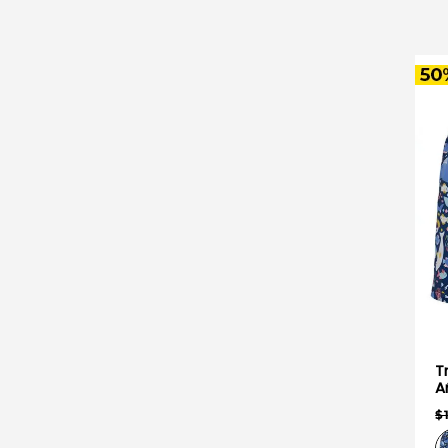
Tr
A
$