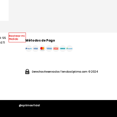
Rastrear mi
l: 55
Pedido
Métodos de Pago
6071
Derechos Reservados TiendasOptima.com © 2024
@optimaoficial