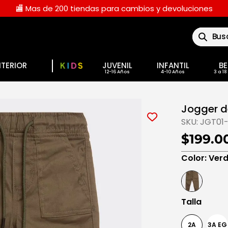
🏬 Mas de 200 tiendas para cambios y devoluciones
Buscar
NTERIOR
JUVENIL
INFANTIL
BE
Jogger d
SKU:
JGT01
$199.0
Color
:
Ver
Talla
2A
3A EG