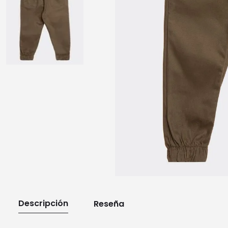
10
.
playera manga larga
Descripción
Reseña