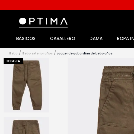
BÁSICOS
CABALLERO
DAMA
ROPA I
1
.
licencia
2
.
playeras caballero
bebo
bebo exterior años
jogger de gabardina de bebo años
3
.
playeras dama
4
.
spiderman
5
.
sudaderas
6
.
pantalones
7
.
polo
8
.
pantalones caballero
9
.
playera polo