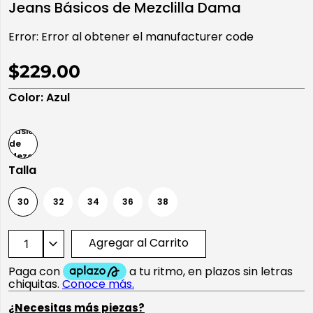
Jeans Básicos de Mezclilla Dama
10
.
playera manga larga
Error:
Error al obtener el manufacturer code
$229.00
Color
:
Azul
Talla
30
32
34
36
38
Agregar al Carrito
¿Necesitas más piezas?