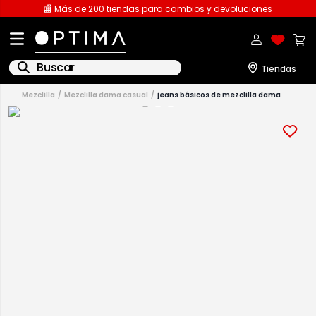
🏬 Más de 200 tiendas para cambios y devoluciones
Buscar
mezclilla
mezclilla dama casual
jeans básicos de mezclilla dama
1
.
licencia
2
.
playeras caballero
3
.
playeras dama
4
.
spiderman
5
.
sudaderas
6
.
pantalones
7
.
polo
8
.
pantalones caballero
9
.
playera polo